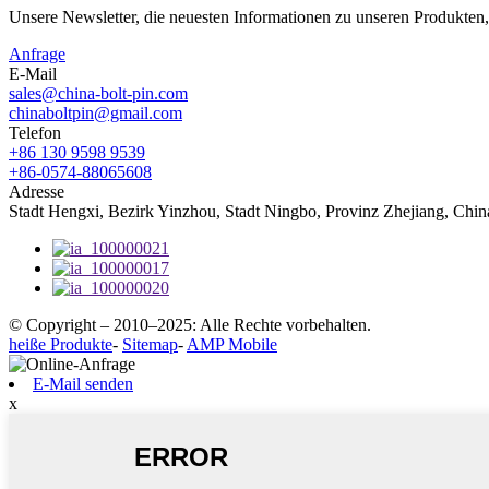
Unsere Newsletter, die neuesten Informationen zu unseren Produkten
Anfrage
E-Mail
sales@china-bolt-pin.com
chinaboltpin@gmail.com
Telefon
+86 130 9598 9539
+86-0574-88065608
Adresse
Stadt Hengxi, Bezirk Yinzhou, Stadt Ningbo, Provinz Zhejiang, Chi
© Copyright – 2010–2025: Alle Rechte vorbehalten.
heiße Produkte
-
Sitemap
-
AMP Mobile
E-Mail senden
x