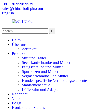
+86 130 9598 9539
sales@china-bolt-pin.com
English
Heim
Über uns
Zertifikat
Produkte
Stift und Halter
Sechskantschraube und Mutter
Pflugschraube und Mutter
Spurbolzen und Mutter
Segmentschraube und Mutter
Kundenspezifische Verbindungselemente
Stahlschienenteile
Löffelzahn und Adapter
Nachricht
Video
FAQs
Kontaktieren Sie uns