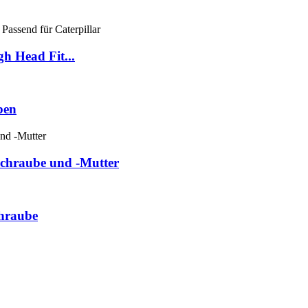
h Head Fit...
ben
chraube und -Mutter
chraube