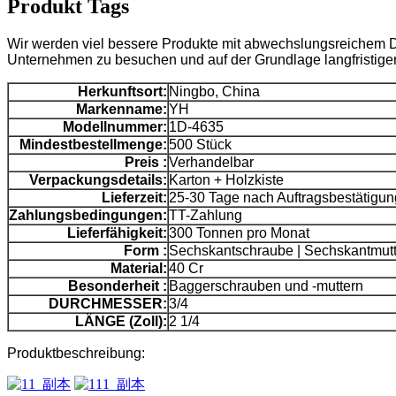
Produkt Tags
Wir werden viel bessere Produkte mit abwechslungsreichem De
Unternehmen zu besuchen und auf der Grundlage langfristiger
Herkunftsort:
Ningbo, China
Markenname:
YH
Modellnummer:
1D-4635
Mindestbestellmenge:
500 Stück
Preis :
Verhandelbar
Verpackungsdetails:
Karton + Holzkiste
Lieferzeit:
25-30 Tage nach Auftragsbestätigun
Zahlungsbedingungen:
TT-Zahlung
Lieferfähigkeit:
300 Tonnen pro Monat
Form :
Sechskantschraube | Sechskantmutt
Material:
40 Cr
Besonderheit :
Baggerschrauben und -muttern
DURCHMESSER:
3/4
LÄNGE (Zoll):
2 1/4
Produktbeschreibung: