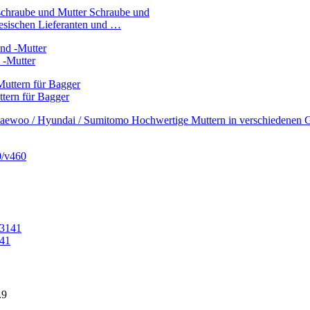
esischen Lieferanten und …
 -Mutter
tern für Bagger
141