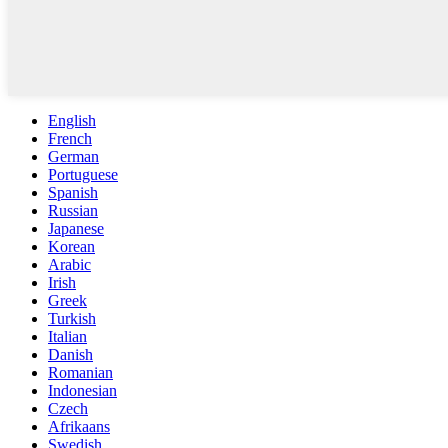
English
French
German
Portuguese
Spanish
Russian
Japanese
Korean
Arabic
Irish
Greek
Turkish
Italian
Danish
Romanian
Indonesian
Czech
Afrikaans
Swedish