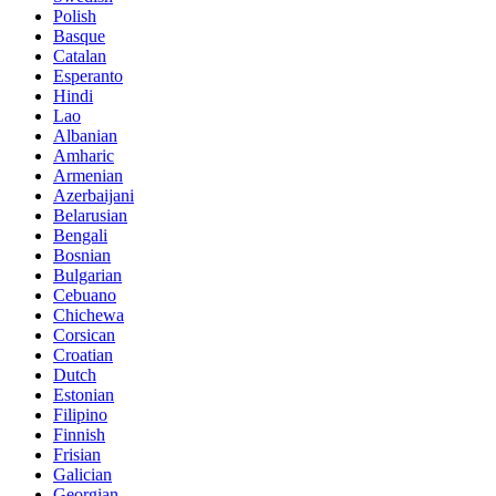
Polish
Basque
Catalan
Esperanto
Hindi
Lao
Albanian
Amharic
Armenian
Azerbaijani
Belarusian
Bengali
Bosnian
Bulgarian
Cebuano
Chichewa
Corsican
Croatian
Dutch
Estonian
Filipino
Finnish
Frisian
Galician
Georgian