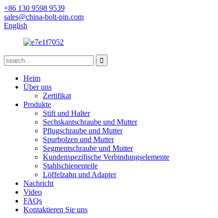
+86 130 9598 9539
sales@china-bolt-pin.com
English
Heim
Über uns
Zertifikat
Produkte
Stift und Halter
Sechskantschraube und Mutter
Pflugschraube und Mutter
Spurbolzen und Mutter
Segmentschraube und Mutter
Kundenspezifische Verbindungselemente
Stahlschienenteile
Löffelzahn und Adapter
Nachricht
Video
FAQs
Kontaktieren Sie uns