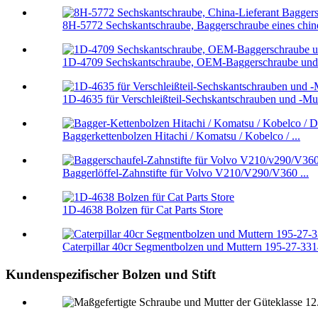
8H-5772 Sechskantschraube, Baggerschraube eines chin
1D-4709 Sechskantschraube, OEM-Baggerschraube und
1D-4635 für Verschleißteil-Sechskantschrauben und -Mut
Baggerkettenbolzen Hitachi / Komatsu / Kobelco / ...
Baggerlöffel-Zahnstifte für Volvo V210/V290/V360 ...
1D-4638 Bolzen für Cat Parts Store
Caterpillar 40cr Segmentbolzen und Muttern 195-27-33
Kundenspezifischer Bolzen und Stift