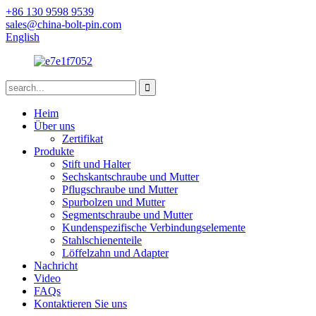
+86 130 9598 9539
sales@china-bolt-pin.com
English
Heim
Über uns
Zertifikat
Produkte
Stift und Halter
Sechskantschraube und Mutter
Pflugschraube und Mutter
Spurbolzen und Mutter
Segmentschraube und Mutter
Kundenspezifische Verbindungselemente
Stahlschienenteile
Löffelzahn und Adapter
Nachricht
Video
FAQs
Kontaktieren Sie uns