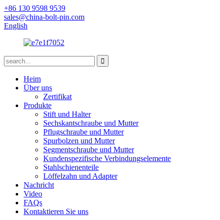
+86 130 9598 9539
sales@china-bolt-pin.com
English
Heim
Über uns
Zertifikat
Produkte
Stift und Halter
Sechskantschraube und Mutter
Pflugschraube und Mutter
Spurbolzen und Mutter
Segmentschraube und Mutter
Kundenspezifische Verbindungselemente
Stahlschienenteile
Löffelzahn und Adapter
Nachricht
Video
FAQs
Kontaktieren Sie uns